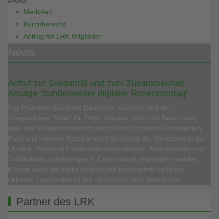
ARAG
Merkblatt
Kurzübersicht
Antrag für LRK Mitglieder
News
Aufruf zur Solidarität und zum Zusammenhalt
Absage “bundesweiter digitaler Rosenmontag“
Der Präsident des Bund Deutscher Karneval und der
Vizepräsident “Mitte“ Dr. Peter Krawietz teilen die Bestürzung
über den Völkerrechtsbruch durch den russischen Präsidenten
Putin und nehmen Anteil an dem Schicksal der Menschen in der
Ukraine. Während Friedensdemonstrationen, Mahnwachen und
Solidaritätskundgebungen in Deutschland abgehalten werden,
können auch die Karnevalisten und Fastnachter nicht zur
üblichen Tagesordnung der närrischen Tage übergehen.
Partner des LRK