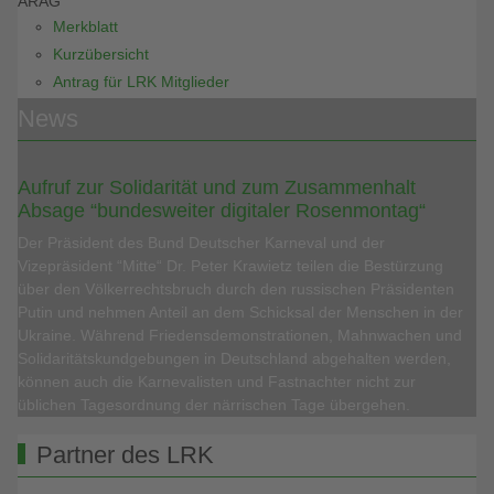
ARAG
Merkblatt
Kurzübersicht
Antrag für LRK Mitglieder
News
Aufruf zur Solidarität und zum Zusammenhalt
Absage “bundesweiter digitaler Rosenmontag“
Der Präsident des Bund Deutscher Karneval und der
Vizepräsident “Mitte“ Dr. Peter Krawietz teilen die Bestürzung
über den Völkerrechtsbruch durch den russischen Präsidenten
Putin und nehmen Anteil an dem Schicksal der Menschen in der
Ukraine. Während Friedensdemonstrationen, Mahnwachen und
Solidaritätskundgebungen in Deutschland abgehalten werden,
können auch die Karnevalisten und Fastnachter nicht zur
üblichen Tagesordnung der närrischen Tage übergehen.
Partner des LRK