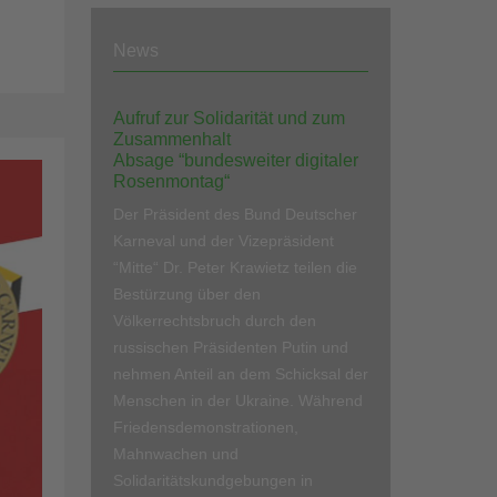
News
Aufruf zur Solidarität und zum
Zusammenhalt
Absage “bundesweiter digitaler
Rosenmontag“
Der Präsident des Bund Deutscher
Karneval und der Vizepräsident
“Mitte“ Dr. Peter Krawietz teilen die
Bestürzung über den
Völkerrechtsbruch durch den
russischen Präsidenten Putin und
nehmen Anteil an dem Schicksal der
Menschen in der Ukraine. Während
Friedensdemonstrationen,
Mahnwachen und
Solidaritätskundgebungen in