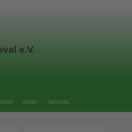
val e.V.
IEDER
GEBIET
SATZUNG