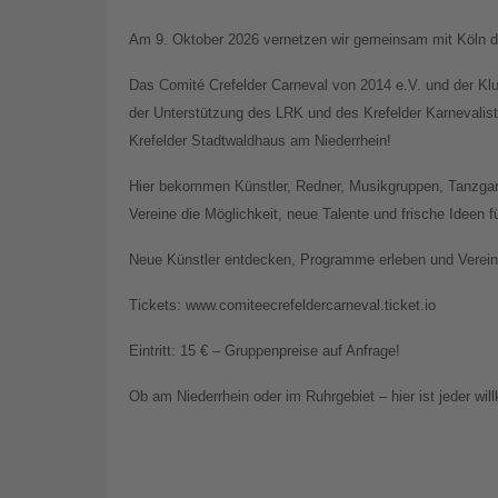
Am 9. Oktober 2026 vernetzen wir gemeinsam mit Köln di
Das Comité Crefelder Carneval von 2014 e.V. und der Kl
der Unterstützung des LRK und des Krefelder Karnevali
Krefelder Stadtwaldhaus am Niederrhein!
Hier bekommen Künstler, Redner, Musikgruppen, Tanzgar
Vereine die Möglichkeit, neue Talente und frische Ideen 
Neue Künstler entdecken, Programme erleben und Vereine
Tickets: www.comiteecrefeldercarneval.ticket.io
Eintritt: 15 € – Gruppenpreise auf Anfrage!
Ob am Niederrhein oder im Ruhrgebiet – hier ist jeder wi