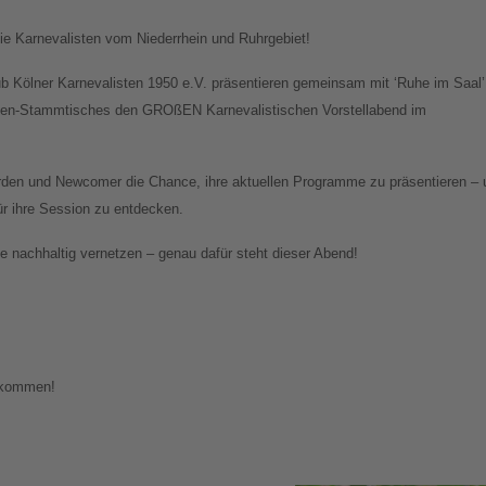
e Karnevalisten vom Niederrhein und Ruhrgebiet!
ub Kölner Karnevalisten 1950 e.V. präsentieren gemeinsam mit ‘Ruhe im Saal’
sten-Stammtisches den GROßEN Karnevalistischen Vorstellabend im
den und Newcomer die Chance, ihre aktuellen Programme zu präsentieren – 
für ihre Session zu entdecken.
 nachhaltig vernetzen – genau dafür steht dieser Abend!
llkommen!