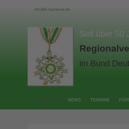
info@lr-karneval.de
Seit über 50 
Regionalve
im Bund Deut
HOME
NEWS
TERMINE
FOR