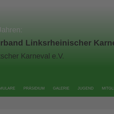
Jahren:
rband Linksrheinischer Karne
scher Karneval e.V.
MULARE
PRÄSIDIUM
GALERIE
JUGEND
MITGL