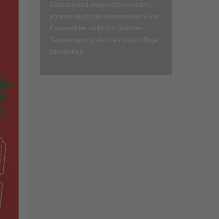
Deutschland abgehalten werden,
können auch die Karnevalisten und
Fastnachter nicht zur üblichen
Tagesordnung der närrischen Tage
übergehen.