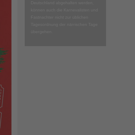
Deutschland abgehalten werden,
können auch die Karnevalisten und
Fastnachter nicht zur üblichen
Tagesordnung der närrischen Tage
übergehen.