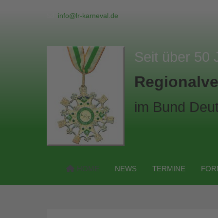
info@lr-karneval.de
Seit über 50 
Regionalve
im Bund Deut
HOME
NEWS
TERMINE
FOR