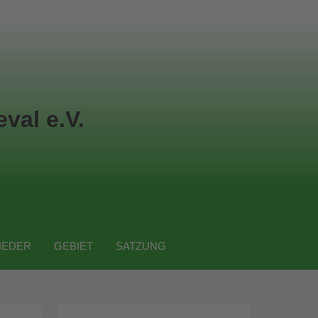
val e.V.
IEDER
GEBIET
SATZUNG