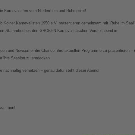
e Karnevalisten vom Niederrhein und Ruhrgebiet!
ub Kölner Karnevalisten 1950 e.V. präsentieren gemeinsam mit ‘Ruhe im Saal’
sten-Stammtisches den GROßEN Karnevalistischen Vorstellabend im
den und Newcomer die Chance, ihre aktuellen Programme zu präsentieren – 
für ihre Session zu entdecken.
 nachhaltig vernetzen – genau dafür steht dieser Abend!
llkommen!