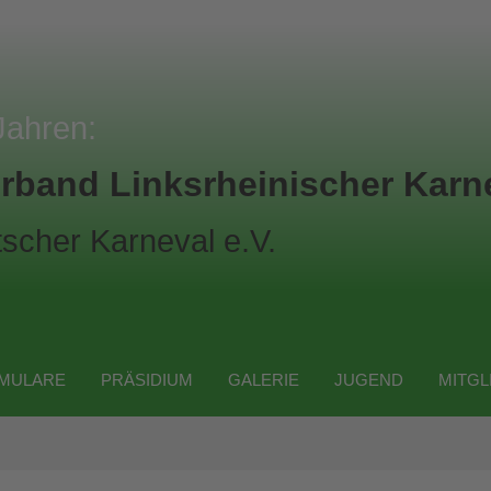
Jahren:
rband Linksrheinischer Karne
scher Karneval e.V.
MULARE
PRÄSIDIUM
GALERIE
JUGEND
MITGL