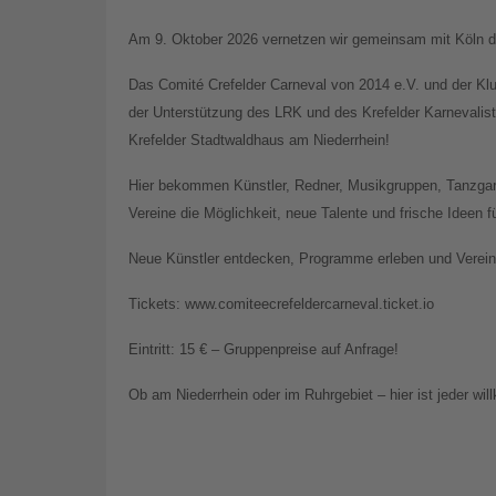
Am 9. Oktober 2026 vernetzen wir gemeinsam mit Köln di
Das Comité Crefelder Carneval von 2014 e.V. und der Kl
der Unterstützung des LRK und des Krefelder Karnevali
Krefelder Stadtwaldhaus am Niederrhein!
Hier bekommen Künstler, Redner, Musikgruppen, Tanzgar
Vereine die Möglichkeit, neue Talente und frische Ideen 
Neue Künstler entdecken, Programme erleben und Vereine
Tickets: www.comiteecrefeldercarneval.ticket.io
Eintritt: 15 € – Gruppenpreise auf Anfrage!
Ob am Niederrhein oder im Ruhrgebiet – hier ist jeder wi