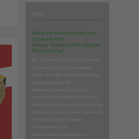
News
Aufruf zur Solidarität und zum
Zusammenhalt
Absage “bundesweiter digitaler
Rosenmontag“
Der Präsident des Bund Deutscher
Karneval und der Vizepräsident
“Mitte“ Dr. Peter Krawietz teilen die
Bestürzung über den
Völkerrechtsbruch durch den
russischen Präsidenten Putin und
nehmen Anteil an dem Schicksal der
Menschen in der Ukraine. Während
Friedensdemonstrationen,
Mahnwachen und
Solidaritätskundgebungen in