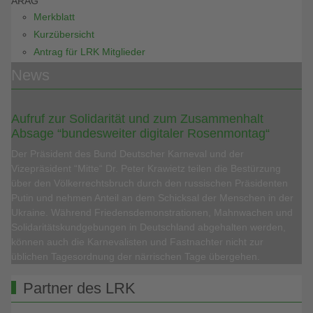
ARAG
Merkblatt
Kurzübersicht
Antrag für LRK Mitglieder
News
Aufruf zur Solidarität und zum Zusammenhalt
Absage “bundesweiter digitaler Rosenmontag“
Der Präsident des Bund Deutscher Karneval und der
Vizepräsident “Mitte“ Dr. Peter Krawietz teilen die Bestürzung
über den Völkerrechtsbruch durch den russischen Präsidenten
Putin und nehmen Anteil an dem Schicksal der Menschen in der
Ukraine. Während Friedensdemonstrationen, Mahnwachen und
Solidaritätskundgebungen in Deutschland abgehalten werden,
können auch die Karnevalisten und Fastnachter nicht zur
üblichen Tagesordnung der närrischen Tage übergehen.
Partner des LRK