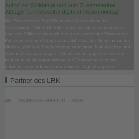
Aufruf zur Solidarität und zum Zusammenhalt
Absage “bundesweiter digitaler Rosenmontag“
Der Präsident des Bund Deutscher Karneval und der
Vizepräsident “Mitte“ Dr. Peter Krawietz teilen die Bestürzung
über den Völkerrechtsbruch durch den russischen Präsidenten
Putin und nehmen Anteil an dem Schicksal der Menschen in der
Ukraine. Während Friedensdemonstrationen, Mahnwachen und
Solidaritätskundgebungen in Deutschland abgehalten werden,
können auch die Karnevalisten und Fastnachter nicht zur
üblichen Tagesordnung der närrischen Tage übergehen.
Partner des LRK
ALL
SPARKASSE KREFELD
ARAG