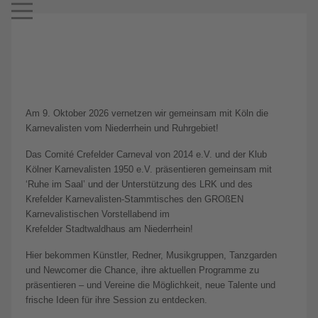
Mobile Menu Toggle
Am 9. Oktober 2026 vernetzen wir gemeinsam mit Köln die
Karnevalisten vom Niederrhein und Ruhrgebiet!
Das Comité Crefelder Carneval von 2014 e.V. und der Klub
Kölner Karnevalisten 1950 e.V. präsentieren gemeinsam mit
‘Ruhe im Saal’ und der Unterstützung des LRK und des
Krefelder Karnevalisten-Stammtisches den GROßEN
Karnevalistischen Vorstellabend im
Krefelder Stadtwaldhaus am Niederrhein!
Hier bekommen Künstler, Redner, Musikgruppen, Tanzgarden
und Newcomer die Chance, ihre aktuellen Programme zu
präsentieren – und Vereine die Möglichkeit, neue Talente und
frische Ideen für ihre Session zu entdecken.