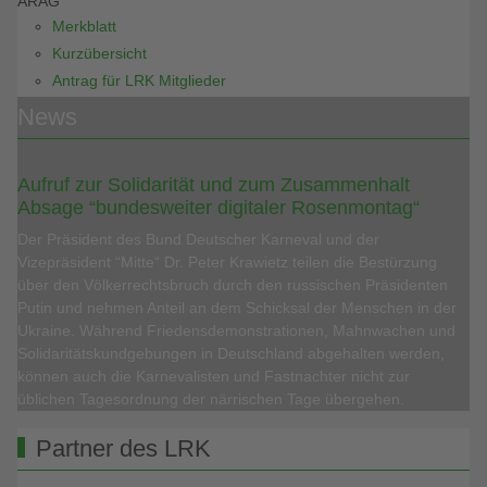
ARAG
Merkblatt
Kurzübersicht
Antrag für LRK Mitglieder
News
Aufruf zur Solidarität und zum Zusammenhalt
Absage “bundesweiter digitaler Rosenmontag“
Der Präsident des Bund Deutscher Karneval und der
Vizepräsident “Mitte“ Dr. Peter Krawietz teilen die Bestürzung
über den Völkerrechtsbruch durch den russischen Präsidenten
Putin und nehmen Anteil an dem Schicksal der Menschen in der
Ukraine. Während Friedensdemonstrationen, Mahnwachen und
Solidaritätskundgebungen in Deutschland abgehalten werden,
können auch die Karnevalisten und Fastnachter nicht zur
üblichen Tagesordnung der närrischen Tage übergehen.
Partner des LRK