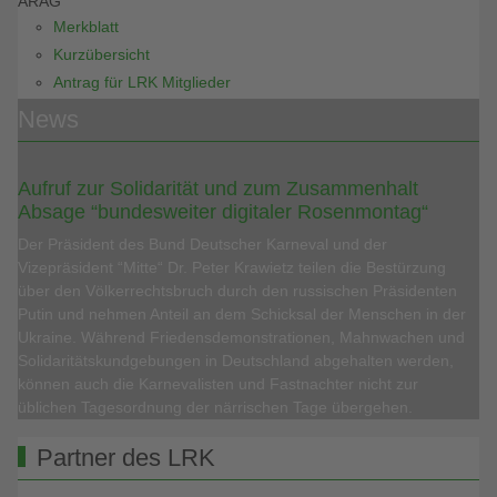
ARAG
Merkblatt
Kurzübersicht
Antrag für LRK Mitglieder
News
Aufruf zur Solidarität und zum Zusammenhalt
Absage “bundesweiter digitaler Rosenmontag“
Der Präsident des Bund Deutscher Karneval und der
Vizepräsident “Mitte“ Dr. Peter Krawietz teilen die Bestürzung
über den Völkerrechtsbruch durch den russischen Präsidenten
Putin und nehmen Anteil an dem Schicksal der Menschen in der
Ukraine. Während Friedensdemonstrationen, Mahnwachen und
Solidaritätskundgebungen in Deutschland abgehalten werden,
können auch die Karnevalisten und Fastnachter nicht zur
üblichen Tagesordnung der närrischen Tage übergehen.
Partner des LRK