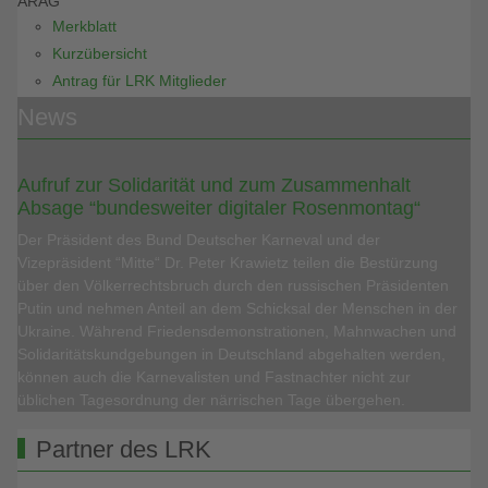
ARAG
Merkblatt
Kurzübersicht
Antrag für LRK Mitglieder
News
Aufruf zur Solidarität und zum Zusammenhalt
Absage “bundesweiter digitaler Rosenmontag“
Der Präsident des Bund Deutscher Karneval und der
Vizepräsident “Mitte“ Dr. Peter Krawietz teilen die Bestürzung
über den Völkerrechtsbruch durch den russischen Präsidenten
Putin und nehmen Anteil an dem Schicksal der Menschen in der
Ukraine. Während Friedensdemonstrationen, Mahnwachen und
Solidaritätskundgebungen in Deutschland abgehalten werden,
können auch die Karnevalisten und Fastnachter nicht zur
üblichen Tagesordnung der närrischen Tage übergehen.
Partner des LRK