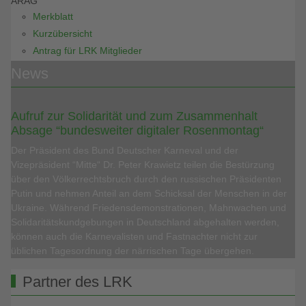
ARAG
Merkblatt
Kurzübersicht
Antrag für LRK Mitglieder
News
Aufruf zur Solidarität und zum Zusammenhalt
Absage “bundesweiter digitaler Rosenmontag“
Der Präsident des Bund Deutscher Karneval und der
Vizepräsident “Mitte“ Dr. Peter Krawietz teilen die Bestürzung
über den Völkerrechtsbruch durch den russischen Präsidenten
Putin und nehmen Anteil an dem Schicksal der Menschen in der
Ukraine. Während Friedensdemonstrationen, Mahnwachen und
Solidaritätskundgebungen in Deutschland abgehalten werden,
können auch die Karnevalisten und Fastnachter nicht zur
üblichen Tagesordnung der närrischen Tage übergehen.
Partner des LRK