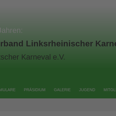
Jahren:
rband Linksrheinischer Karne
scher Karneval e.V.
MULARE
PRÄSIDIUM
GALERIE
JUGEND
MITGL