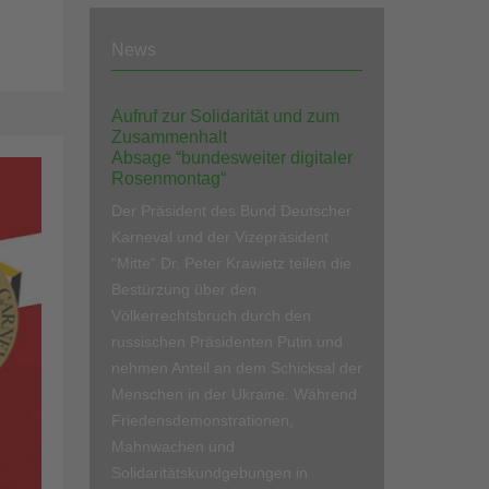
News
Aufruf zur Solidarität und zum
Zusammenhalt
Absage “bundesweiter digitaler
Rosenmontag“
Der Präsident des Bund Deutscher
Karneval und der Vizepräsident
“Mitte“ Dr. Peter Krawietz teilen die
Bestürzung über den
Völkerrechtsbruch durch den
russischen Präsidenten Putin und
nehmen Anteil an dem Schicksal der
Menschen in der Ukraine. Während
Friedensdemonstrationen,
Mahnwachen und
Solidaritätskundgebungen in