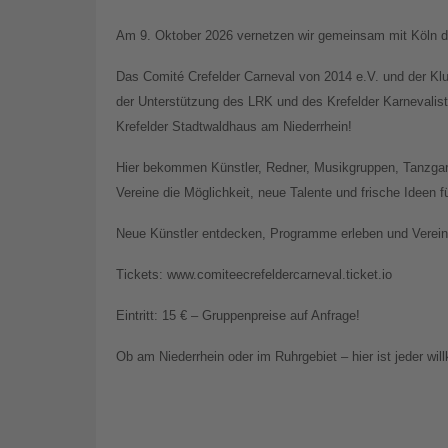
Am 9. Oktober 2026 vernetzen wir gemeinsam mit Köln di
Das Comité Crefelder Carneval von 2014 e.V. und der Kl
der Unterstützung des LRK und des Krefelder Karnevali
Krefelder Stadtwaldhaus am Niederrhein!
Hier bekommen Künstler, Redner, Musikgruppen, Tanzgar
Vereine die Möglichkeit, neue Talente und frische Ideen 
Neue Künstler entdecken, Programme erleben und Vereine
Tickets: www.comiteecrefeldercarneval.ticket.io
Eintritt: 15 € – Gruppenpreise auf Anfrage!
Ob am Niederrhein oder im Ruhrgebiet – hier ist jeder wi