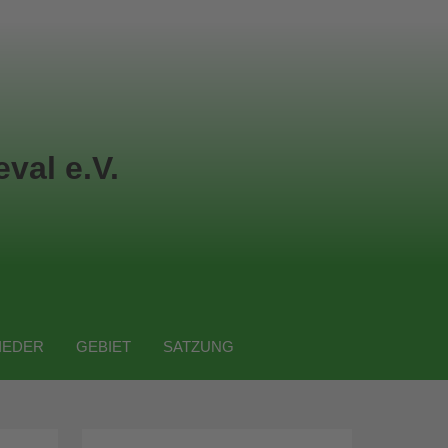
val e.V.
IEDER
GEBIET
SATZUNG