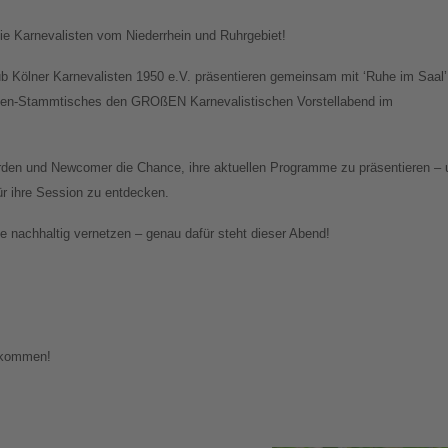
e Karnevalisten vom Niederrhein und Ruhrgebiet!
ub Kölner Karnevalisten 1950 e.V. präsentieren gemeinsam mit ‘Ruhe im Saal’
sten-Stammtisches den GROßEN Karnevalistischen Vorstellabend im
den und Newcomer die Chance, ihre aktuellen Programme zu präsentieren – 
für ihre Session zu entdecken.
 nachhaltig vernetzen – genau dafür steht dieser Abend!
llkommen!