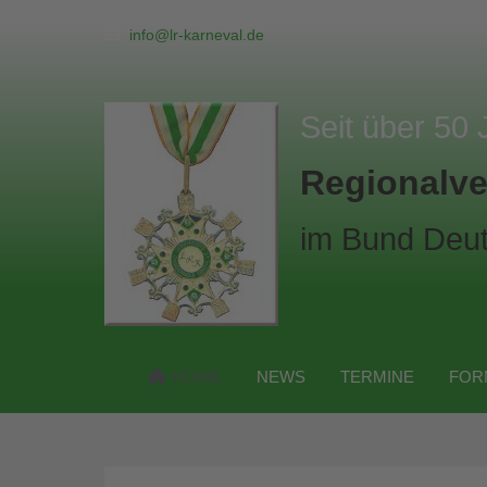
info@lr-karneval.de
Seit über 50 
Regionalve
im Bund Deut
HOME
NEWS
TERMINE
FOR