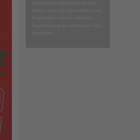
Deutschland abgehalten werden,
können auch die Karnevalisten und
Fastnachter nicht zur üblichen
Tagesordnung der närrischen Tage
übergehen.