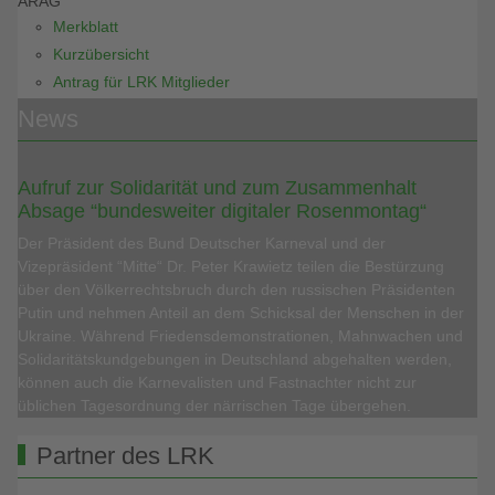
ARAG
Merkblatt
Kurzübersicht
Antrag für LRK Mitglieder
News
Aufruf zur Solidarität und zum Zusammenhalt
Absage “bundesweiter digitaler Rosenmontag“
Der Präsident des Bund Deutscher Karneval und der
Vizepräsident “Mitte“ Dr. Peter Krawietz teilen die Bestürzung
über den Völkerrechtsbruch durch den russischen Präsidenten
Putin und nehmen Anteil an dem Schicksal der Menschen in der
Ukraine. Während Friedensdemonstrationen, Mahnwachen und
Solidaritätskundgebungen in Deutschland abgehalten werden,
können auch die Karnevalisten und Fastnachter nicht zur
üblichen Tagesordnung der närrischen Tage übergehen.
Partner des LRK