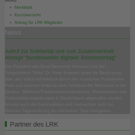
ARAG
Merkblatt
Kurzübersicht
Antrag für LRK Mitglieder
News
Aufruf zur Solidarität und zum Zusammenhalt
Absage “bundesweiter digitaler Rosenmontag“
Der Präsident des Bund Deutscher Karneval und der
Vizepräsident “Mitte“ Dr. Peter Krawietz teilen die Bestürzung
über den Völkerrechtsbruch durch den russischen Präsidenten
Putin und nehmen Anteil an dem Schicksal der Menschen in der
Ukraine. Während Friedensdemonstrationen, Mahnwachen und
Solidaritätskundgebungen in Deutschland abgehalten werden,
können auch die Karnevalisten und Fastnachter nicht zur
üblichen Tagesordnung der närrischen Tage übergehen.
Partner des LRK