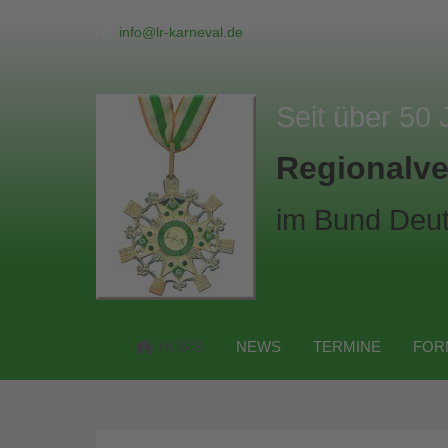
info@lr-karneval.de
Seit über 50 
Regionalve
im Bund Deut
HOME
NEWS
TERMINE
FOR