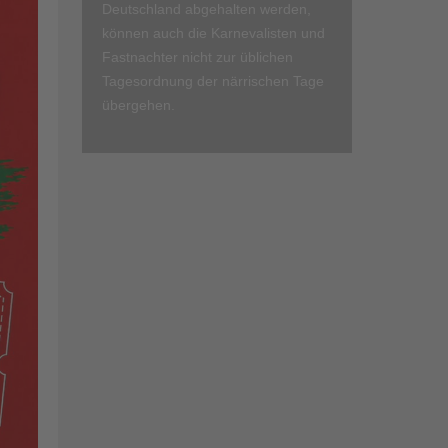
Deutschland abgehalten werden,
können auch die Karnevalisten und
Fastnachter nicht zur üblichen
Tagesordnung der närrischen Tage
übergehen.