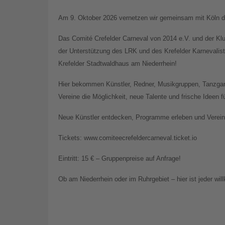
Am 9. Oktober 2026 vernetzen wir gemeinsam mit Köln di
Das Comité Crefelder Carneval von 2014 e.V. und der Kl
der Unterstützung des LRK und des Krefelder Karnevali
Krefelder Stadtwaldhaus am Niederrhein!
Hier bekommen Künstler, Redner, Musikgruppen, Tanzgar
Vereine die Möglichkeit, neue Talente und frische Ideen 
Neue Künstler entdecken, Programme erleben und Vereine
Tickets: www.comiteecrefeldercarneval.ticket.io
Eintritt: 15 € – Gruppenpreise auf Anfrage!
Ob am Niederrhein oder im Ruhrgebiet – hier ist jeder wi