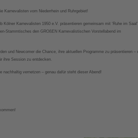
e Karnevalisten vom Niederrhein und Ruhrgebiet!
ub Kölner Karnevalisten 1950 e.V. präsentieren gemeinsam mit ‘Ruhe im Saal’
sten-Stammtisches den GROßEN Karnevalistischen Vorstellabend im
den und Newcomer die Chance, ihre aktuellen Programme zu präsentieren – 
für ihre Session zu entdecken.
 nachhaltig vernetzen – genau dafür steht dieser Abend!
llkommen!