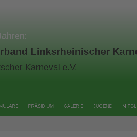
Jahren:
rband Linksrheinischer Karne
scher Karneval e.V.
MULARE
PRÄSIDIUM
GALERIE
JUGEND
MITGL