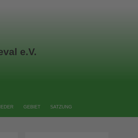
val e.V.
IEDER
GEBIET
SATZUNG