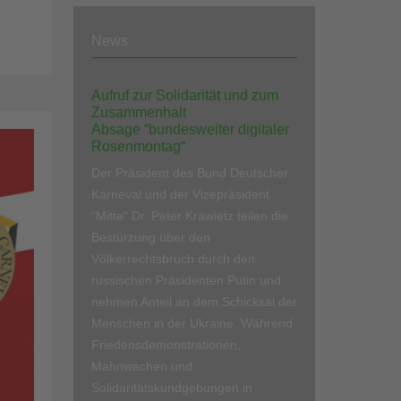
News
Aufruf zur Solidarität und zum
Zusammenhalt
Absage “bundesweiter digitaler
Rosenmontag“
Der Präsident des Bund Deutscher
Karneval und der Vizepräsident
“Mitte“ Dr. Peter Krawietz teilen die
Bestürzung über den
Völkerrechtsbruch durch den
russischen Präsidenten Putin und
nehmen Anteil an dem Schicksal der
Menschen in der Ukraine. Während
Friedensdemonstrationen,
Mahnwachen und
Solidaritätskundgebungen in