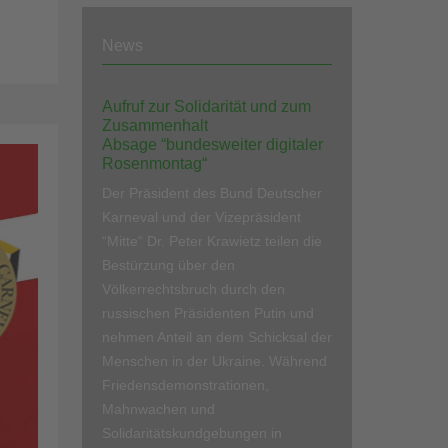
News
Aufruf zur Solidarität und zum
Zusammenhalt
Absage “bundesweiter digitaler
Rosenmontag“
Der Präsident des Bund Deutscher
Karneval und der Vizepräsident
“Mitte“ Dr. Peter Krawietz teilen die
Bestürzung über den
Völkerrechtsbruch durch den
russischen Präsidenten Putin und
nehmen Anteil an dem Schicksal der
Menschen in der Ukraine. Während
Friedensdemonstrationen,
Mahnwachen und
Solidaritätskundgebungen in