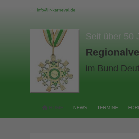
info@lr-karneval.de
Seit über 50 
Regionalve
im Bund Deut
HOME
NEWS
TERMINE
FOR