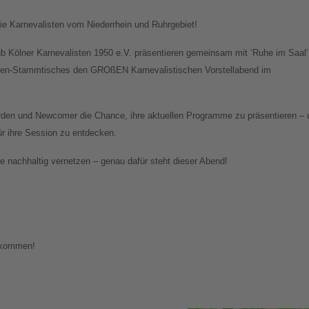
e Karnevalisten vom Niederrhein und Ruhrgebiet!
ub Kölner Karnevalisten 1950 e.V. präsentieren gemeinsam mit ‘Ruhe im Saal’
sten-Stammtisches den GROßEN Karnevalistischen Vorstellabend im
den und Newcomer die Chance, ihre aktuellen Programme zu präsentieren – 
für ihre Session zu entdecken.
 nachhaltig vernetzen – genau dafür steht dieser Abend!
llkommen!