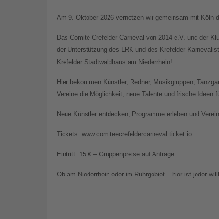
Am 9. Oktober 2026 vernetzen wir gemeinsam mit Köln di
Das Comité Crefelder Carneval von 2014 e.V. und der Kl
der Unterstützung des LRK und des Krefelder Karnevali
Krefelder Stadtwaldhaus am Niederrhein!
Hier bekommen Künstler, Redner, Musikgruppen, Tanzgar
Vereine die Möglichkeit, neue Talente und frische Ideen 
Neue Künstler entdecken, Programme erleben und Vereine
Tickets: www.comiteecrefeldercarneval.ticket.io
Eintritt: 15 € – Gruppenpreise auf Anfrage!
Ob am Niederrhein oder im Ruhrgebiet – hier ist jeder wi