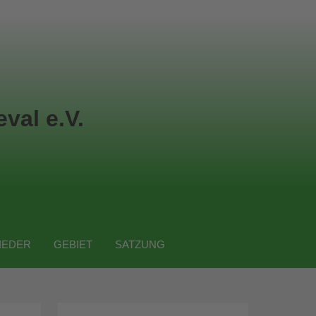
val e.V.
IEDER
GEBIET
SATZUNG