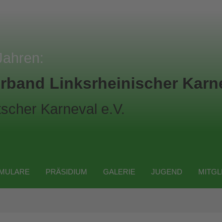
Jahren:
rband Linksrheinischer Karne
scher Karneval e.V.
MULARE
PRÄSIDIUM
GALERIE
JUGEND
MITGL