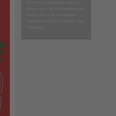
Deutschland abgehalten werden,
können auch die Karnevalisten und
Fastnachter nicht zur üblichen
Tagesordnung der närrischen Tage
übergehen.