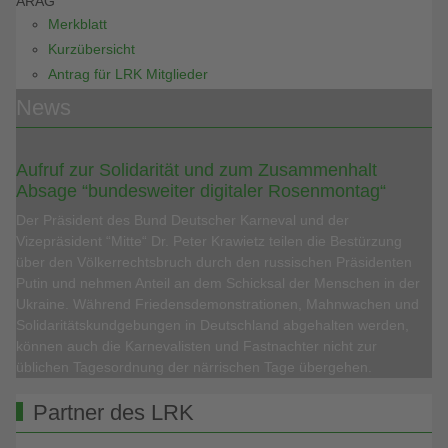
ARAG
Merkblatt
Kurzübersicht
Antrag für LRK Mitglieder
News
Aufruf zur Solidarität und zum Zusammenhalt
Absage “bundesweiter digitaler Rosenmontag“
Der Präsident des Bund Deutscher Karneval und der
Vizepräsident “Mitte“ Dr. Peter Krawietz teilen die Bestürzung
über den Völkerrechtsbruch durch den russischen Präsidenten
Putin und nehmen Anteil an dem Schicksal der Menschen in der
Ukraine. Während Friedensdemonstrationen, Mahnwachen und
Solidaritätskundgebungen in Deutschland abgehalten werden,
können auch die Karnevalisten und Fastnachter nicht zur
üblichen Tagesordnung der närrischen Tage übergehen.
Partner des LRK