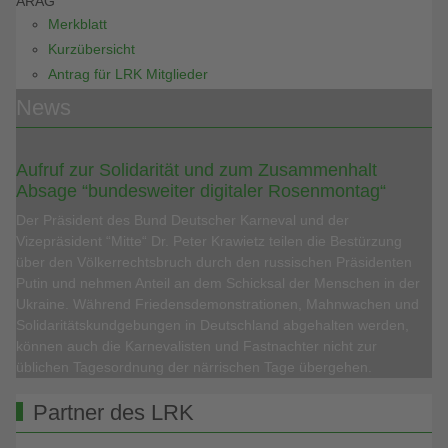
ARAG
Merkblatt
Kurzübersicht
Antrag für LRK Mitglieder
News
Aufruf zur Solidarität und zum Zusammenhalt
Absage “bundesweiter digitaler Rosenmontag“
Der Präsident des Bund Deutscher Karneval und der
Vizepräsident “Mitte“ Dr. Peter Krawietz teilen die Bestürzung
über den Völkerrechtsbruch durch den russischen Präsidenten
Putin und nehmen Anteil an dem Schicksal der Menschen in der
Ukraine. Während Friedensdemonstrationen, Mahnwachen und
Solidaritätskundgebungen in Deutschland abgehalten werden,
können auch die Karnevalisten und Fastnachter nicht zur
üblichen Tagesordnung der närrischen Tage übergehen.
Partner des LRK