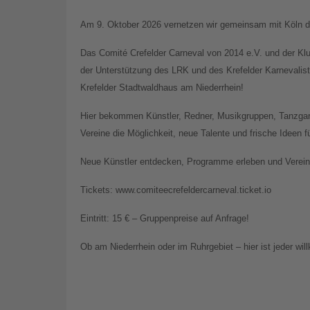
Am 9. Oktober 2026 vernetzen wir gemeinsam mit Köln di
Das Comité Crefelder Carneval von 2014 e.V. und der Kl
der Unterstützung des LRK und des Krefelder Karnevali
Krefelder Stadtwaldhaus am Niederrhein!
Hier bekommen Künstler, Redner, Musikgruppen, Tanzgar
Vereine die Möglichkeit, neue Talente und frische Ideen 
Neue Künstler entdecken, Programme erleben und Vereine
Tickets: www.comiteecrefeldercarneval.ticket.io
Eintritt: 15 € – Gruppenpreise auf Anfrage!
Ob am Niederrhein oder im Ruhrgebiet – hier ist jeder wi