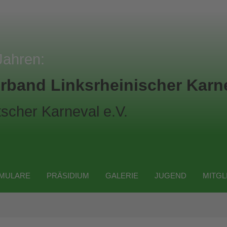
Jahren:
rband Linksrheinischer Karne
scher Karneval e.V.
MULARE
PRÄSIDIUM
GALERIE
JUGEND
MITGL