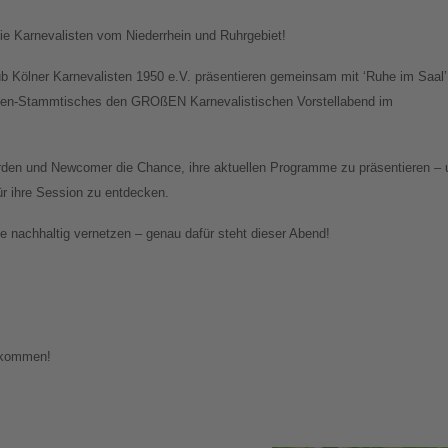
e Karnevalisten vom Niederrhein und Ruhrgebiet!
ub Kölner Karnevalisten 1950 e.V. präsentieren gemeinsam mit ‘Ruhe im Saal’
sten-Stammtisches den GROßEN Karnevalistischen Vorstellabend im
den und Newcomer die Chance, ihre aktuellen Programme zu präsentieren – 
für ihre Session zu entdecken.
 nachhaltig vernetzen – genau dafür steht dieser Abend!
llkommen!