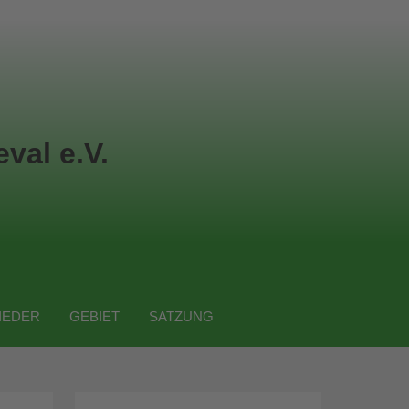
val e.V.
IEDER
GEBIET
SATZUNG