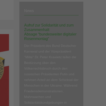
News
Aufruf zur Solidarität und zum
Zusammenhalt
Absage “bundesweiter digitaler
Rosenmontag“
Der Präsident des Bund Deutscher
Karneval und der Vizepräsident
“Mitte“ Dr. Peter Krawietz teilen die
Bestürzung über den
Völkerrechtsbruch durch den
russischen Präsidenten Putin und
nehmen Anteil an dem Schicksal der
Menschen in der Ukraine. Während
Friedensdemonstrationen,
Mahnwachen und
Solidaritätskundgebungen in