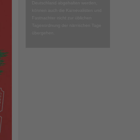
Deutschland abgehalten werden,
können auch die Karnevalisten und
Fastnachter nicht zur üblichen
Tagesordnung der närrischen Tage
übergehen.