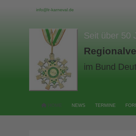
info@lr-karneval.de
Seit über 50 
Regionalve
im Bund Deut
HOME
NEWS
TERMINE
FOR