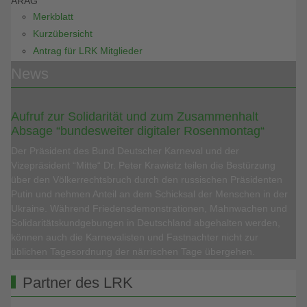
ARAG
Merkblatt
Kurzübersicht
Antrag für LRK Mitglieder
News
Aufruf zur Solidarität und zum Zusammenhalt
Absage “bundesweiter digitaler Rosenmontag“
Der Präsident des Bund Deutscher Karneval und der
Vizepräsident “Mitte“ Dr. Peter Krawietz teilen die Bestürzung
über den Völkerrechtsbruch durch den russischen Präsidenten
Putin und nehmen Anteil an dem Schicksal der Menschen in der
Ukraine. Während Friedensdemonstrationen, Mahnwachen und
Solidaritätskundgebungen in Deutschland abgehalten werden,
können auch die Karnevalisten und Fastnachter nicht zur
üblichen Tagesordnung der närrischen Tage übergehen.
Partner des LRK