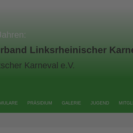
Jahren:
rband Linksrheinischer Karne
scher Karneval e.V.
MULARE
PRÄSIDIUM
GALERIE
JUGEND
MITGL