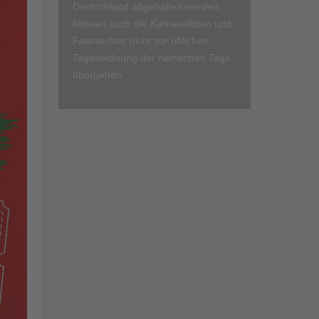
Deutschland abgehalten werden,
können auch die Karnevalisten und
Fastnachter nicht zur üblichen
Tagesordnung der närrischen Tage
übergehen.