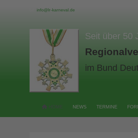
info@lr-karneval.de
Seit über 50 
Regionalve
im Bund Deut
HOME
NEWS
TERMINE
FOR