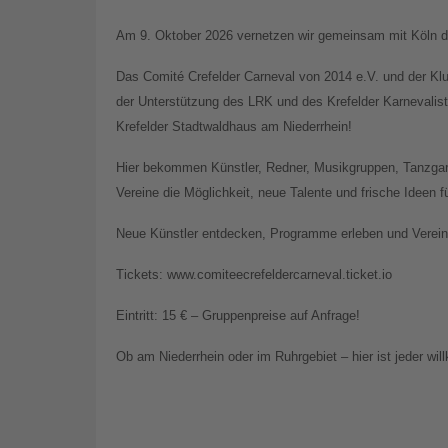
Am 9. Oktober 2026 vernetzen wir gemeinsam mit Köln di
Das Comité Crefelder Carneval von 2014 e.V. und der Kl
der Unterstützung des LRK und des Krefelder Karnevali
Krefelder Stadtwaldhaus am Niederrhein!
Hier bekommen Künstler, Redner, Musikgruppen, Tanzgar
Vereine die Möglichkeit, neue Talente und frische Ideen 
Neue Künstler entdecken, Programme erleben und Vereine
Tickets: www.comiteecrefeldercarneval.ticket.io
Eintritt: 15 € – Gruppenpreise auf Anfrage!
Ob am Niederrhein oder im Ruhrgebiet – hier ist jeder wi