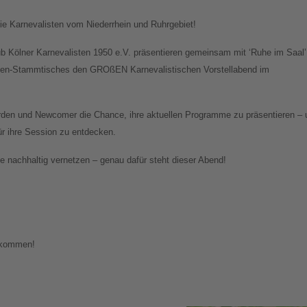
e Karnevalisten vom Niederrhein und Ruhrgebiet!
ub Kölner Karnevalisten 1950 e.V. präsentieren gemeinsam mit ‘Ruhe im Saal’
sten-Stammtisches den GROßEN Karnevalistischen Vorstellabend im
den und Newcomer die Chance, ihre aktuellen Programme zu präsentieren – 
für ihre Session zu entdecken.
 nachhaltig vernetzen – genau dafür steht dieser Abend!
llkommen!