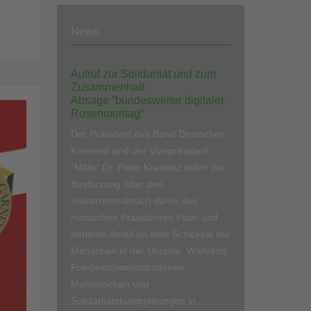
News
Aufruf zur Solidarität und zum
Zusammenhalt
Absage “bundesweiter digitaler
Rosenmontag“
Der Präsident des Bund Deutscher
Karneval und der Vizepräsident
“Mitte“ Dr. Peter Krawietz teilen die
Bestürzung über den
Völkerrechtsbruch durch den
russischen Präsidenten Putin und
nehmen Anteil an dem Schicksal der
Menschen in der Ukraine. Während
Friedensdemonstrationen,
Mahnwachen und
Solidaritätskundgebungen in