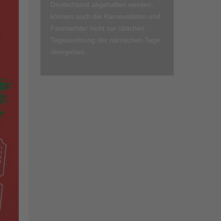
Deutschland abgehalten werden,
können auch die Karnevalisten und
Fastnachter nicht zur üblichen
Tagesordnung der närrischen Tage
übergehen.