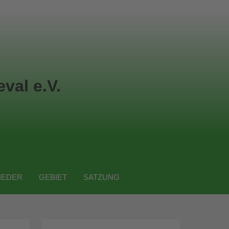
val e.V.
IEDER
GEBIET
SATZUNG