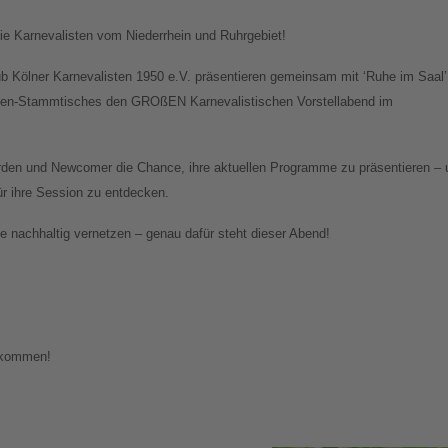
e Karnevalisten vom Niederrhein und Ruhrgebiet!
ub Kölner Karnevalisten 1950 e.V. präsentieren gemeinsam mit ‘Ruhe im Saal’
sten-Stammtisches den GROßEN Karnevalistischen Vorstellabend im
den und Newcomer die Chance, ihre aktuellen Programme zu präsentieren – 
für ihre Session zu entdecken.
 nachhaltig vernetzen – genau dafür steht dieser Abend!
llkommen!