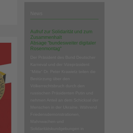
News
Aufruf zur Solidarität und zum
Zusammenhalt
Absage “bundesweiter digitaler
Rosenmontag“
Der Präsident des Bund Deutscher
Karneval und der Vizepräsident
“Mitte“ Dr. Peter Krawietz teilen die
Bestürzung über den
Völkerrechtsbruch durch den
russischen Präsidenten Putin und
nehmen Anteil an dem Schicksal der
Menschen in der Ukraine. Während
Friedensdemonstrationen,
Mahnwachen und
Solidaritätskundgebungen in