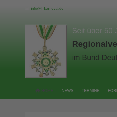
info@lr-karneval.de
Seit über 50 
Regionalve
im Bund Deut
HOME
NEWS
TERMINE
FOR