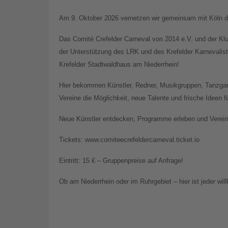
Am 9. Oktober 2026 vernetzen wir gemeinsam mit Köln di
Das Comité Crefelder Carneval von 2014 e.V. und der Kl
der Unterstützung des LRK und des Krefelder Karnevali
Krefelder Stadtwaldhaus am Niederrhein!
Hier bekommen Künstler, Redner, Musikgruppen, Tanzgar
Vereine die Möglichkeit, neue Talente und frische Ideen 
Neue Künstler entdecken, Programme erleben und Vereine
Tickets: www.comiteecrefeldercarneval.ticket.io
Eintritt: 15 € – Gruppenpreise auf Anfrage!
Ob am Niederrhein oder im Ruhrgebiet – hier ist jeder wi