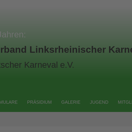
Jahren:
rband Linksrheinischer Karne
scher Karneval e.V.
MULARE
PRÄSIDIUM
GALERIE
JUGEND
MITGL