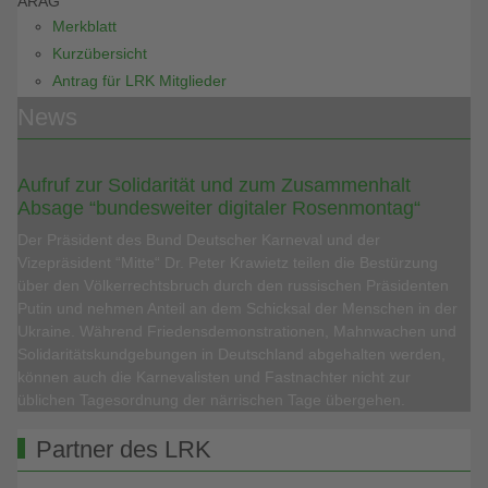
ARAG
Merkblatt
Kurzübersicht
Antrag für LRK Mitglieder
News
Aufruf zur Solidarität und zum Zusammenhalt
Absage “bundesweiter digitaler Rosenmontag“
Der Präsident des Bund Deutscher Karneval und der
Vizepräsident “Mitte“ Dr. Peter Krawietz teilen die Bestürzung
über den Völkerrechtsbruch durch den russischen Präsidenten
Putin und nehmen Anteil an dem Schicksal der Menschen in der
Ukraine. Während Friedensdemonstrationen, Mahnwachen und
Solidaritätskundgebungen in Deutschland abgehalten werden,
können auch die Karnevalisten und Fastnachter nicht zur
üblichen Tagesordnung der närrischen Tage übergehen.
Partner des LRK