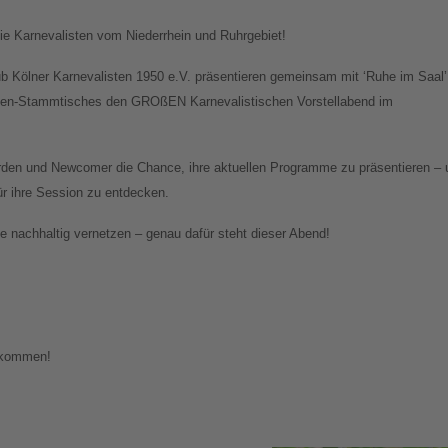
e Karnevalisten vom Niederrhein und Ruhrgebiet!
ub Kölner Karnevalisten 1950 e.V. präsentieren gemeinsam mit ‘Ruhe im Saal’
sten-Stammtisches den GROßEN Karnevalistischen Vorstellabend im
den und Newcomer die Chance, ihre aktuellen Programme zu präsentieren – 
für ihre Session zu entdecken.
 nachhaltig vernetzen – genau dafür steht dieser Abend!
llkommen!