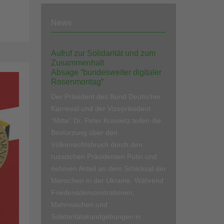
News
Aufruf zur Solidarität und zum
Zusammenhalt
Absage “bundesweiter digitaler
Rosenmontag“
Der Präsident des Bund Deutscher
Karneval und der Vizepräsident
“Mitte“ Dr. Peter Krawietz teilen die
Bestürzung über den
Völkerrechtsbruch durch den
russischen Präsidenten Putin und
nehmen Anteil an dem Schicksal der
Menschen in der Ukraine. Während
Friedensdemonstrationen,
Mahnwachen und
Solidaritätskundgebungen in