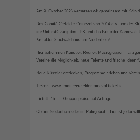
Am 9. Oktober 2026 vernetzen wir gemeinsam mit Köln di
Das Comité Crefelder Carneval von 2014 e.V. und der Kl
der Unterstützung des LRK und des Krefelder Karnevali
Krefelder Stadtwaldhaus am Niederrhein!
Hier bekommen Künstler, Redner, Musikgruppen, Tanzgar
Vereine die Möglichkeit, neue Talente und frische Ideen 
Neue Künstler entdecken, Programme erleben und Vereine
Tickets: www.comiteecrefeldercarneval.ticket.io
Eintritt: 15 € – Gruppenpreise auf Anfrage!
Ob am Niederrhein oder im Ruhrgebiet – hier ist jeder wi