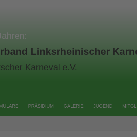
Jahren:
rband Linksrheinischer Karne
scher Karneval e.V.
MULARE
PRÄSIDIUM
GALERIE
JUGEND
MITGL