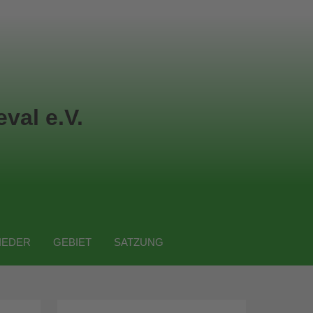
val e.V.
IEDER
GEBIET
SATZUNG