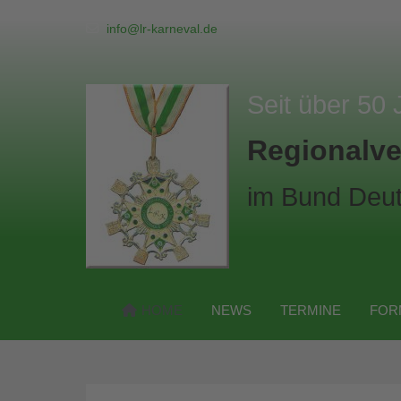
info@lr-karneval.de
Seit über 50 
Regionalve
im Bund Deut
HOME
NEWS
TERMINE
FOR