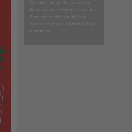
Deutschland abgehalten werden,
können auch die Karnevalisten und
Fastnachter nicht zur üblichen
Tagesordnung der närrischen Tage
übergehen.