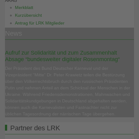
ARAG
Merkblatt
Kurzübersicht
Antrag für LRK Mitglieder
News
Aufruf zur Solidarität und zum Zusammenhalt
Absage “bundesweiter digitaler Rosenmontag“
Der Präsident des Bund Deutscher Karneval und der
Vizepräsident “Mitte“ Dr. Peter Krawietz teilen die Bestürzung
über den Völkerrechtsbruch durch den russischen Präsidenten
Putin und nehmen Anteil an dem Schicksal der Menschen in der
Ukraine. Während Friedensdemonstrationen, Mahnwachen und
Solidaritätskundgebungen in Deutschland abgehalten werden,
können auch die Karnevalisten und Fastnachter nicht zur
üblichen Tagesordnung der närrischen Tage übergehen.
Partner des LRK