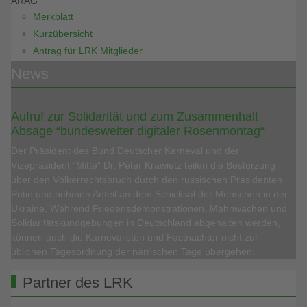
ARAG
Merkblatt
Kurzübersicht
Antrag für LRK Mitglieder
News
Aufruf zur Solidarität und zum Zusammenhalt
Absage “bundesweiter digitaler Rosenmontag“
Der Präsident des Bund Deutscher Karneval und der
Vizepräsident “Mitte“ Dr. Peter Krawietz teilen die Bestürzung
über den Völkerrechtsbruch durch den russischen Präsidenten
Putin und nehmen Anteil an dem Schicksal der Menschen in der
Ukraine. Während Friedensdemonstrationen, Mahnwachen und
Solidaritätskundgebungen in Deutschland abgehalten werden,
können auch die Karnevalisten und Fastnachter nicht zur
üblichen Tagesordnung der närrischen Tage übergehen.
Partner des LRK