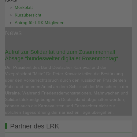
ARAG
Merkblatt
Kurzübersicht
Antrag für LRK Mitglieder
News
Aufruf zur Solidarität und zum Zusammenhalt
Absage “bundesweiter digitaler Rosenmontag“
Der Präsident des Bund Deutscher Karneval und der
Vizepräsident “Mitte“ Dr. Peter Krawietz teilen die Bestürzung
über den Völkerrechtsbruch durch den russischen Präsidenten
Putin und nehmen Anteil an dem Schicksal der Menschen in der
Ukraine. Während Friedensdemonstrationen, Mahnwachen und
Solidaritätskundgebungen in Deutschland abgehalten werden,
können auch die Karnevalisten und Fastnachter nicht zur
üblichen Tagesordnung der närrischen Tage übergehen.
Partner des LRK