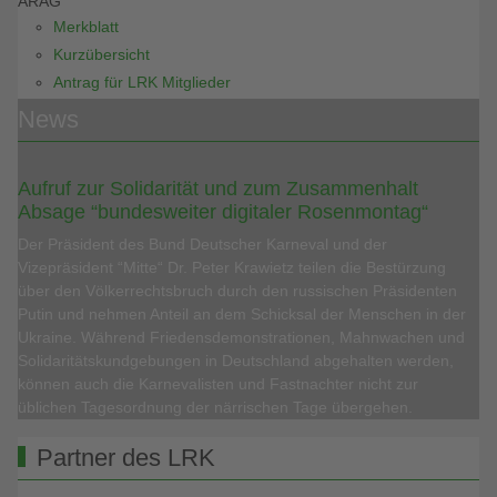
ARAG
Merkblatt
Kurzübersicht
Antrag für LRK Mitglieder
News
Aufruf zur Solidarität und zum Zusammenhalt
Absage “bundesweiter digitaler Rosenmontag“
Der Präsident des Bund Deutscher Karneval und der
Vizepräsident “Mitte“ Dr. Peter Krawietz teilen die Bestürzung
über den Völkerrechtsbruch durch den russischen Präsidenten
Putin und nehmen Anteil an dem Schicksal der Menschen in der
Ukraine. Während Friedensdemonstrationen, Mahnwachen und
Solidaritätskundgebungen in Deutschland abgehalten werden,
können auch die Karnevalisten und Fastnachter nicht zur
üblichen Tagesordnung der närrischen Tage übergehen.
Partner des LRK