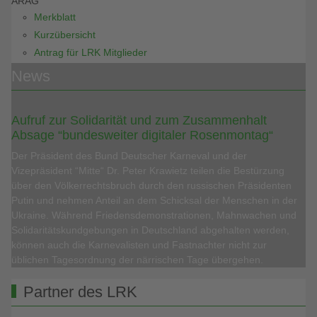
ARAG
Merkblatt
Kurzübersicht
Antrag für LRK Mitglieder
News
Aufruf zur Solidarität und zum Zusammenhalt
Absage “bundesweiter digitaler Rosenmontag“
Der Präsident des Bund Deutscher Karneval und der
Vizepräsident “Mitte“ Dr. Peter Krawietz teilen die Bestürzung
über den Völkerrechtsbruch durch den russischen Präsidenten
Putin und nehmen Anteil an dem Schicksal der Menschen in der
Ukraine. Während Friedensdemonstrationen, Mahnwachen und
Solidaritätskundgebungen in Deutschland abgehalten werden,
können auch die Karnevalisten und Fastnachter nicht zur
üblichen Tagesordnung der närrischen Tage übergehen.
Partner des LRK