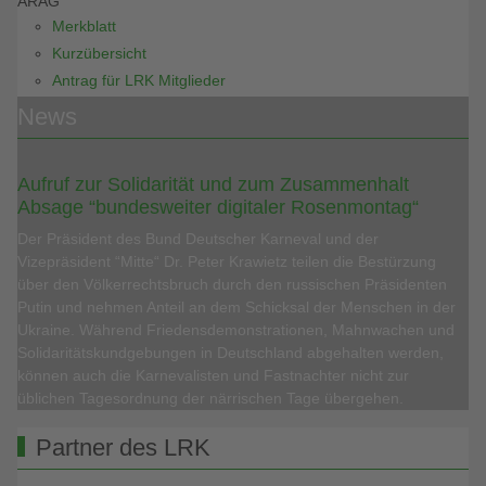
ARAG
Merkblatt
Kurzübersicht
Antrag für LRK Mitglieder
News
Aufruf zur Solidarität und zum Zusammenhalt
Absage “bundesweiter digitaler Rosenmontag“
Der Präsident des Bund Deutscher Karneval und der
Vizepräsident “Mitte“ Dr. Peter Krawietz teilen die Bestürzung
über den Völkerrechtsbruch durch den russischen Präsidenten
Putin und nehmen Anteil an dem Schicksal der Menschen in der
Ukraine. Während Friedensdemonstrationen, Mahnwachen und
Solidaritätskundgebungen in Deutschland abgehalten werden,
können auch die Karnevalisten und Fastnachter nicht zur
üblichen Tagesordnung der närrischen Tage übergehen.
Partner des LRK