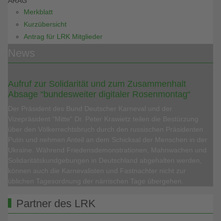
ARAG
Merkblatt
Kurzübersicht
Antrag für LRK Mitglieder
News
Aufruf zur Solidarität und zum Zusammenhalt
Absage “bundesweiter digitaler Rosenmontag“
Der Präsident des Bund Deutscher Karneval und der
Vizepräsident “Mitte“ Dr. Peter Krawietz teilen die Bestürzung
über den Völkerrechtsbruch durch den russischen Präsidenten
Putin und nehmen Anteil an dem Schicksal der Menschen in der
Ukraine. Während Friedensdemonstrationen, Mahnwachen und
Solidaritätskundgebungen in Deutschland abgehalten werden,
können auch die Karnevalisten und Fastnachter nicht zur
üblichen Tagesordnung der närrischen Tage übergehen.
Partner des LRK