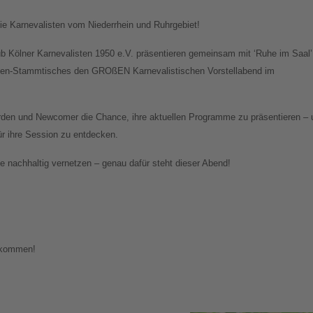
e Karnevalisten vom Niederrhein und Ruhrgebiet!
ub Kölner Karnevalisten 1950 e.V. präsentieren gemeinsam mit ‘Ruhe im Saal’
sten-Stammtisches den GROßEN Karnevalistischen Vorstellabend im
den und Newcomer die Chance, ihre aktuellen Programme zu präsentieren – 
für ihre Session zu entdecken.
 nachhaltig vernetzen – genau dafür steht dieser Abend!
llkommen!