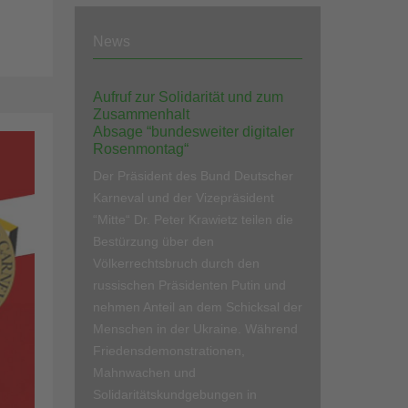
News
Aufruf zur Solidarität und zum
Zusammenhalt
Absage “bundesweiter digitaler
Rosenmontag“
Der Präsident des Bund Deutscher
Karneval und der Vizepräsident
“Mitte“ Dr. Peter Krawietz teilen die
Bestürzung über den
Völkerrechtsbruch durch den
russischen Präsidenten Putin und
nehmen Anteil an dem Schicksal der
Menschen in der Ukraine. Während
Friedensdemonstrationen,
Mahnwachen und
Solidaritätskundgebungen in