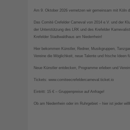
Am 9. Oktober 2026 vernetzen wir gemeinsam mit Köln di
Das Comité Crefelder Carneval von 2014 e.V. und der Kl
der Unterstützung des LRK und des Krefelder Karnevali
Krefelder Stadtwaldhaus am Niederrhein!
Hier bekommen Künstler, Redner, Musikgruppen, Tanzgar
Vereine die Möglichkeit, neue Talente und frische Ideen 
Neue Künstler entdecken, Programme erleben und Vereine
Tickets: www.comiteecrefeldercarneval.ticket.io
Eintritt: 15 € – Gruppenpreise auf Anfrage!
Ob am Niederrhein oder im Ruhrgebiet – hier ist jeder wi