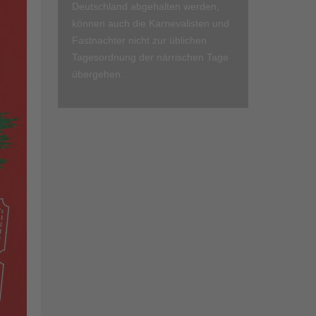
Deutschland abgehalten werden,
können auch die Karnevalisten und
Fastnachter nicht zur üblichen
Tagesordnung der närrischen Tage
übergehen.