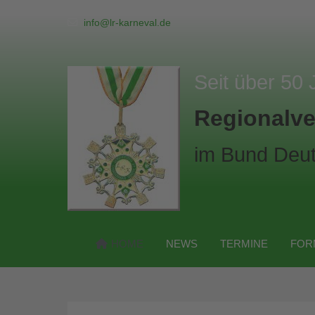
info@lr-karneval.de
Seit über 50 
Regionalve
im Bund Deut
HOME
NEWS
TERMINE
FOR