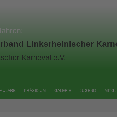
Jahren:
rband Linksrheinischer Karne
scher Karneval e.V.
MULARE
PRÄSIDIUM
GALERIE
JUGEND
MITGL