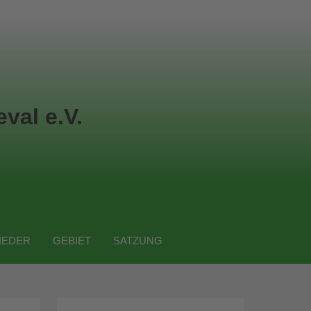
val e.V.
IEDER
GEBIET
SATZUNG