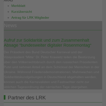
ARAG
Merkblatt
Kurzübersicht
Antrag für LRK Mitglieder
News
Aufruf zur Solidarität und zum Zusammenhalt
Absage “bundesweiter digitaler Rosenmontag“
Der Präsident des Bund Deutscher Karneval und der
Vizepräsident “Mitte“ Dr. Peter Krawietz teilen die Bestürzung
über den Völkerrechtsbruch durch den russischen Präsidenten
Putin und nehmen Anteil an dem Schicksal der Menschen in der
Ukraine. Während Friedensdemonstrationen, Mahnwachen und
Solidaritätskundgebungen in Deutschland abgehalten werden,
können auch die Karnevalisten und Fastnachter nicht zur
üblichen Tagesordnung der närrischen Tage übergehen.
Partner des LRK