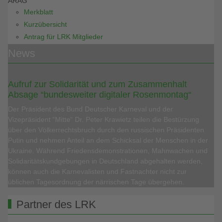
ARAG
Merkblatt
Kurzübersicht
Antrag für LRK Mitglieder
News
Aufruf zur Solidarität und zum Zusammenhalt
Absage “bundesweiter digitaler Rosenmontag“
Der Präsident des Bund Deutscher Karneval und der
Vizepräsident “Mitte“ Dr. Peter Krawietz teilen die Bestürzung
über den Völkerrechtsbruch durch den russischen Präsidenten
Putin und nehmen Anteil an dem Schicksal der Menschen in der
Ukraine. Während Friedensdemonstrationen, Mahnwachen und
Solidaritätskundgebungen in Deutschland abgehalten werden,
können auch die Karnevalisten und Fastnachter nicht zur
üblichen Tagesordnung der närrischen Tage übergehen.
Partner des LRK