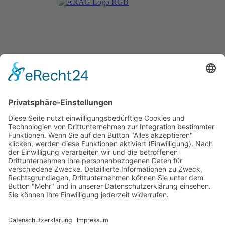
Impressum
Datenschutzerklärung
© Regionalverband Linksrheinischer Karneval e.V. 2026, Powered
by
TZ Marketing
.
Mobile Menu Toggle
Home
News
Termine
Formulare
Präsidium