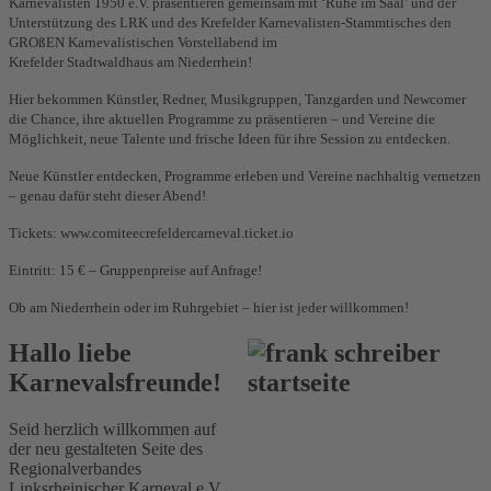
Karnevalisten 1950 e.V. präsentieren gemeinsam mit ‘Ruhe im Saal’ und der
Unterstützung des LRK und des Krefelder Karnevalisten-Stammtisches den
GROßEN Karnevalistischen Vorstellabend im
Krefelder Stadtwaldhaus am Niederrhein!
Hier bekommen Künstler, Redner, Musikgruppen, Tanzgarden und Newcomer
die Chance, ihre aktuellen Programme zu präsentieren – und Vereine die
Möglichkeit, neue Talente und frische Ideen für ihre Session zu entdecken.
Neue Künstler entdecken, Programme erleben und Vereine nachhaltig vernetzen
– genau dafür steht dieser Abend!
Tickets: www.comiteecrefeldercarneval.ticket.io
Eintritt: 15 € – Gruppenpreise auf Anfrage!
Ob am Niederrhein oder im Ruhrgebiet – hier ist jeder willkommen!
Hallo liebe
Karnevalsfreunde!
Seid herzlich willkommen auf
der neu gestalteten Seite des
Regionalverbandes
Linksrheinischer Karneval e.V.