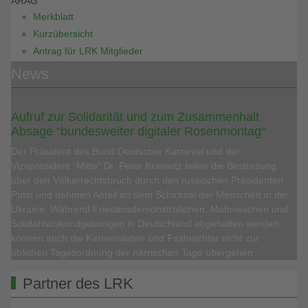
ARAG
Merkblatt
Kurzübersicht
Antrag für LRK Mitglieder
News
Aufruf zur Solidarität und zum Zusammenhalt
Absage “bundesweiter digitaler Rosenmontag“
Der Präsident des Bund Deutscher Karneval und der
Vizepräsident “Mitte“ Dr. Peter Krawietz teilen die Bestürzung
über den Völkerrechtsbruch durch den russischen Präsidenten
Putin und nehmen Anteil an dem Schicksal der Menschen in der
Ukraine. Während Friedensdemonstrationen, Mahnwachen und
Solidaritätskundgebungen in Deutschland abgehalten werden,
können auch die Karnevalisten und Fastnachter nicht zur
üblichen Tagesordnung der närrischen Tage übergehen.
Partner des LRK