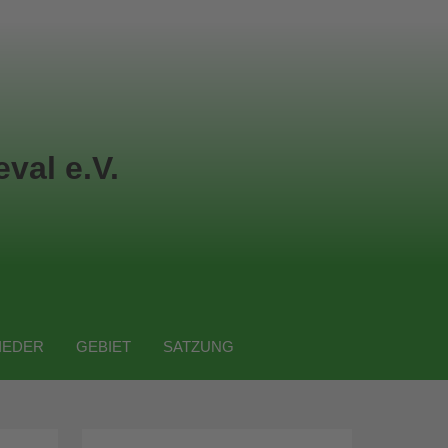
val e.V.
IEDER
GEBIET
SATZUNG