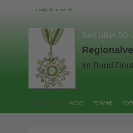
info@lr-karneval.de
Seit über 50 
Regionalve
im Bund Deut
HOME
NEWS
TERMINE
FOR