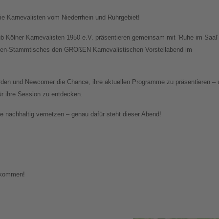
e Karnevalisten vom Niederrhein und Ruhrgebiet!
ub Kölner Karnevalisten 1950 e.V. präsentieren gemeinsam mit ‘Ruhe im Saal’
sten-Stammtisches den GROßEN Karnevalistischen Vorstellabend im
den und Newcomer die Chance, ihre aktuellen Programme zu präsentieren – 
für ihre Session zu entdecken.
 nachhaltig vernetzen – genau dafür steht dieser Abend!
llkommen!