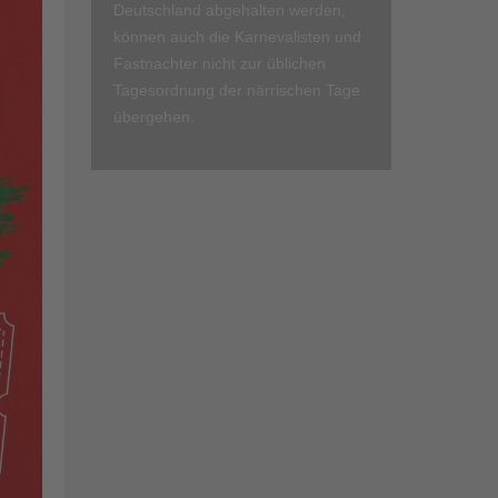
Deutschland abgehalten werden,
können auch die Karnevalisten und
Fastnachter nicht zur üblichen
Tagesordnung der närrischen Tage
übergehen.