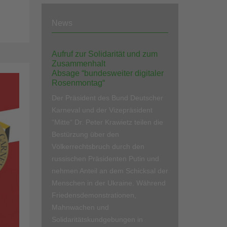
News
Aufruf zur Solidarität und zum
Zusammenhalt
Absage “bundesweiter digitaler
Rosenmontag“
Der Präsident des Bund Deutscher
Karneval und der Vizepräsident
“Mitte“ Dr. Peter Krawietz teilen die
Bestürzung über den
Völkerrechtsbruch durch den
russischen Präsidenten Putin und
nehmen Anteil an dem Schicksal der
Menschen in der Ukraine. Während
Friedensdemonstrationen,
Mahnwachen und
Solidaritätskundgebungen in