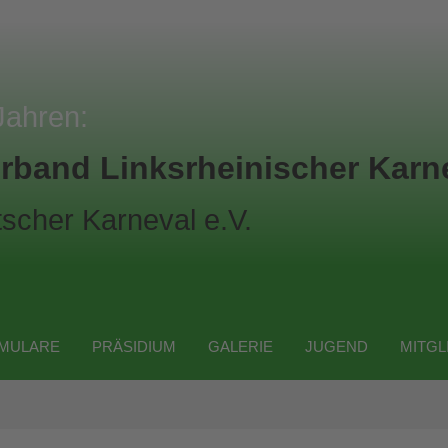
Jahren:
rband Linksrheinischer Karne
scher Karneval e.V.
MULARE
PRÄSIDIUM
GALERIE
JUGEND
MITGL