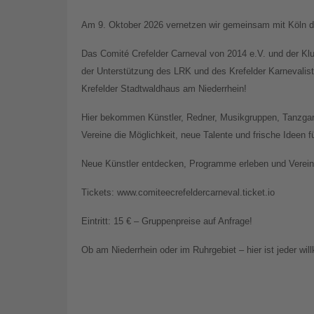
Am 9. Oktober 2026 vernetzen wir gemeinsam mit Köln di
Das Comité Crefelder Carneval von 2014 e.V. und der Kl
der Unterstützung des LRK und des Krefelder Karnevali
Krefelder Stadtwaldhaus am Niederrhein!
Hier bekommen Künstler, Redner, Musikgruppen, Tanzgar
Vereine die Möglichkeit, neue Talente und frische Ideen 
Neue Künstler entdecken, Programme erleben und Vereine
Tickets: www.comiteecrefeldercarneval.ticket.io
Eintritt: 15 € – Gruppenpreise auf Anfrage!
Ob am Niederrhein oder im Ruhrgebiet – hier ist jeder wi