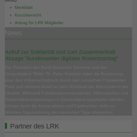
ARAG
Merkblatt
Kurzübersicht
Antrag für LRK Mitglieder
News
Aufruf zur Solidarität und zum Zusammenhalt
Absage “bundesweiter digitaler Rosenmontag“
Der Präsident des Bund Deutscher Karneval und der
Vizepräsident “Mitte“ Dr. Peter Krawietz teilen die Bestürzung
über den Völkerrechtsbruch durch den russischen Präsidenten
Putin und nehmen Anteil an dem Schicksal der Menschen in der
Ukraine. Während Friedensdemonstrationen, Mahnwachen und
Solidaritätskundgebungen in Deutschland abgehalten werden,
können auch die Karnevalisten und Fastnachter nicht zur
üblichen Tagesordnung der närrischen Tage übergehen.
Partner des LRK