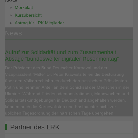
ARAG
Merkblatt
Kurzübersicht
Antrag für LRK Mitglieder
News
Aufruf zur Solidarität und zum Zusammenhalt
Absage “bundesweiter digitaler Rosenmontag“
Der Präsident des Bund Deutscher Karneval und der
Vizepräsident “Mitte“ Dr. Peter Krawietz teilen die Bestürzung
über den Völkerrechtsbruch durch den russischen Präsidenten
Putin und nehmen Anteil an dem Schicksal der Menschen in der
Ukraine. Während Friedensdemonstrationen, Mahnwachen und
Solidaritätskundgebungen in Deutschland abgehalten werden,
können auch die Karnevalisten und Fastnachter nicht zur
üblichen Tagesordnung der närrischen Tage übergehen.
Partner des LRK