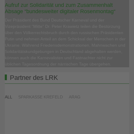
Aufruf zur Solidarität und zum Zusammenhalt
Absage “bundesweiter digitaler Rosenmontag“
Der Präsident des Bund Deutscher Karneval und der
Vizepräsident “Mitte“ Dr. Peter Krawietz teilen die Bestürzung
über den Völkerrechtsbruch durch den russischen Präsidenten
Putin und nehmen Anteil an dem Schicksal der Menschen in der
Ukraine. Während Friedensdemonstrationen, Mahnwachen und
Solidaritätskundgebungen in Deutschland abgehalten werden,
können auch die Karnevalisten und Fastnachter nicht zur
üblichen Tagesordnung der närrischen Tage übergehen.
Partner des LRK
ALL
SPARKASSE KREFELD
ARAG