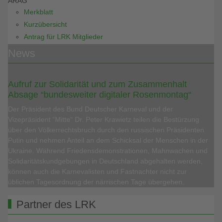
ARAG
Merkblatt
Kurzübersicht
Antrag für LRK Mitglieder
News
Aufruf zur Solidarität und zum Zusammenhalt
Absage “bundesweiter digitaler Rosenmontag“
Der Präsident des Bund Deutscher Karneval und der
Vizepräsident “Mitte“ Dr. Peter Krawietz teilen die Bestürzung
über den Völkerrechtsbruch durch den russischen Präsidenten
Putin und nehmen Anteil an dem Schicksal der Menschen in der
Ukraine. Während Friedensdemonstrationen, Mahnwachen und
Solidaritätskundgebungen in Deutschland abgehalten werden,
können auch die Karnevalisten und Fastnachter nicht zur
üblichen Tagesordnung der närrischen Tage übergehen.
Partner des LRK