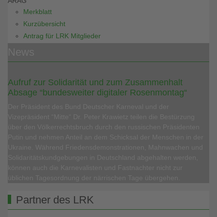
ARAG
Merkblatt
Kurzübersicht
Antrag für LRK Mitglieder
News
Aufruf zur Solidarität und zum Zusammenhalt
Absage “bundesweiter digitaler Rosenmontag“
Der Präsident des Bund Deutscher Karneval und der
Vizepräsident “Mitte“ Dr. Peter Krawietz teilen die Bestürzung
über den Völkerrechtsbruch durch den russischen Präsidenten
Putin und nehmen Anteil an dem Schicksal der Menschen in der
Ukraine. Während Friedensdemonstrationen, Mahnwachen und
Solidaritätskundgebungen in Deutschland abgehalten werden,
können auch die Karnevalisten und Fastnachter nicht zur
üblichen Tagesordnung der närrischen Tage übergehen.
Partner des LRK