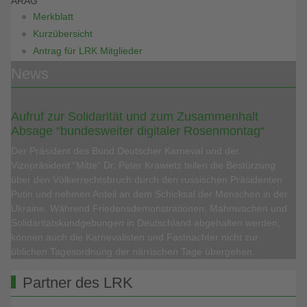
ARAG
Merkblatt
Kurzübersicht
Antrag für LRK Mitglieder
News
Aufruf zur Solidarität und zum Zusammenhalt
Absage “bundesweiter digitaler Rosenmontag“
Der Präsident des Bund Deutscher Karneval und der
Vizepräsident “Mitte“ Dr. Peter Krawietz teilen die Bestürzung
über den Völkerrechtsbruch durch den russischen Präsidenten
Putin und nehmen Anteil an dem Schicksal der Menschen in der
Ukraine. Während Friedensdemonstrationen, Mahnwachen und
Solidaritätskundgebungen in Deutschland abgehalten werden,
können auch die Karnevalisten und Fastnachter nicht zur
üblichen Tagesordnung der närrischen Tage übergehen.
Partner des LRK