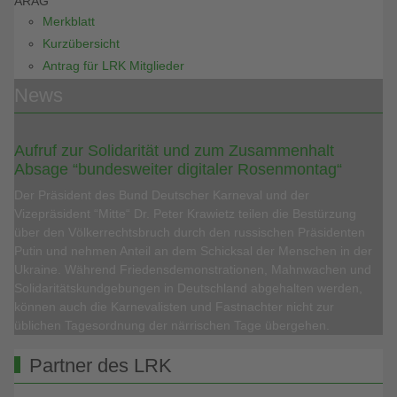
ARAG
Merkblatt
Kurzübersicht
Antrag für LRK Mitglieder
News
Aufruf zur Solidarität und zum Zusammenhalt
Absage “bundesweiter digitaler Rosenmontag“
Der Präsident des Bund Deutscher Karneval und der
Vizepräsident “Mitte“ Dr. Peter Krawietz teilen die Bestürzung
über den Völkerrechtsbruch durch den russischen Präsidenten
Putin und nehmen Anteil an dem Schicksal der Menschen in der
Ukraine. Während Friedensdemonstrationen, Mahnwachen und
Solidaritätskundgebungen in Deutschland abgehalten werden,
können auch die Karnevalisten und Fastnachter nicht zur
üblichen Tagesordnung der närrischen Tage übergehen.
Partner des LRK