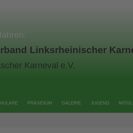
Jahren:
rband Linksrheinischer Karne
scher Karneval e.V.
MULARE
PRÄSIDIUM
GALERIE
JUGEND
MITGL