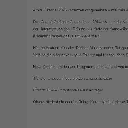
Am 9. Oktober 2026 vernetzen wir gemeinsam mit Köln di
Das Comité Crefelder Carneval von 2014 e.V. und der Kl
der Unterstützung des LRK und des Krefelder Karnevali
Krefelder Stadtwaldhaus am Niederrhein!
Hier bekommen Künstler, Redner, Musikgruppen, Tanzgar
Vereine die Möglichkeit, neue Talente und frische Ideen 
Neue Künstler entdecken, Programme erleben und Vereine
Tickets: www.comiteecrefeldercarneval.ticket.io
Eintritt: 15 € – Gruppenpreise auf Anfrage!
Ob am Niederrhein oder im Ruhrgebiet – hier ist jeder wi