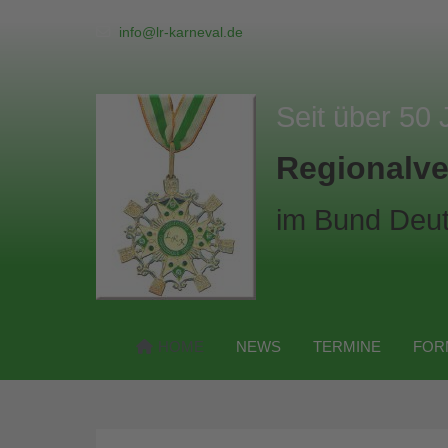
info@lr-karneval.de
Seit über 50 
Regionalve
im Bund Deut
HOME
NEWS
TERMINE
FOR