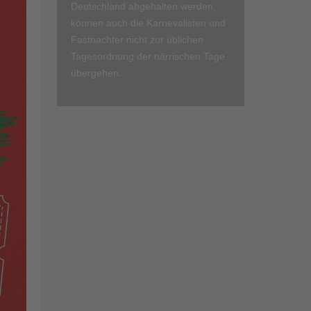
Deutschland abgehalten werden,
können auch die Karnevalisten und
Fastnachter nicht zur üblichen
Tagesordnung der närrischen Tage
übergehen.