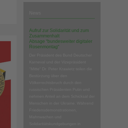
News
Aufruf zur Solidarität und zum
Zusammenhalt
Absage “bundesweiter digitaler
Rosenmontag“
Der Präsident des Bund Deutscher
Karneval und der Vizepräsident
“Mitte“ Dr. Peter Krawietz teilen die
Bestürzung über den
Völkerrechtsbruch durch den
russischen Präsidenten Putin und
nehmen Anteil an dem Schicksal der
Menschen in der Ukraine. Während
Friedensdemonstrationen,
Mahnwachen und
Solidaritätskundgebungen in