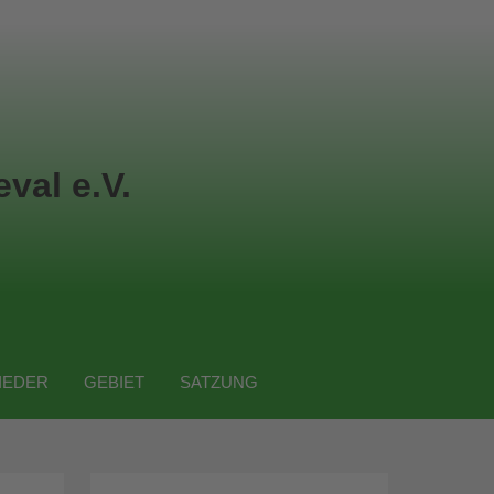
val e.V.
IEDER
GEBIET
SATZUNG