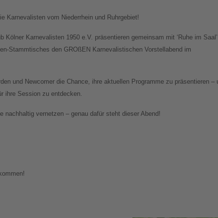
e Karnevalisten vom Niederrhein und Ruhrgebiet!
ub Kölner Karnevalisten 1950 e.V. präsentieren gemeinsam mit ‘Ruhe im Saal’
sten-Stammtisches den GROßEN Karnevalistischen Vorstellabend im
den und Newcomer die Chance, ihre aktuellen Programme zu präsentieren – 
für ihre Session zu entdecken.
 nachhaltig vernetzen – genau dafür steht dieser Abend!
llkommen!