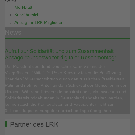
ARAG
Merkblatt
Kurzübersicht
Antrag für LRK Mitglieder
News
Aufruf zur Solidarität und zum Zusammenhalt
Absage “bundesweiter digitaler Rosenmontag“
Der Präsident des Bund Deutscher Karneval und der
Vizepräsident “Mitte“ Dr. Peter Krawietz teilen die Bestürzung
über den Völkerrechtsbruch durch den russischen Präsidenten
Putin und nehmen Anteil an dem Schicksal der Menschen in der
Ukraine. Während Friedensdemonstrationen, Mahnwachen und
Solidaritätskundgebungen in Deutschland abgehalten werden,
können auch die Karnevalisten und Fastnachter nicht zur
üblichen Tagesordnung der närrischen Tage übergehen.
Partner des LRK