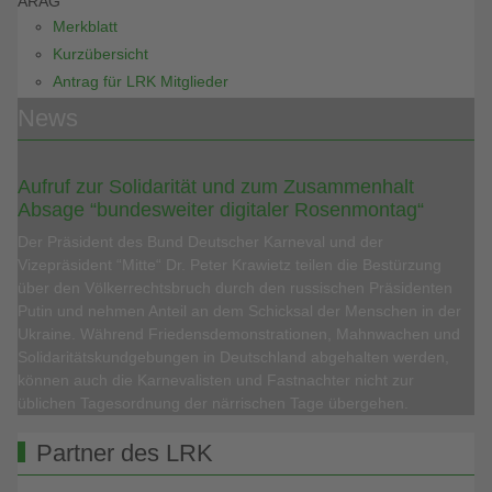
ARAG
Merkblatt
Kurzübersicht
Antrag für LRK Mitglieder
News
Aufruf zur Solidarität und zum Zusammenhalt
Absage “bundesweiter digitaler Rosenmontag“
Der Präsident des Bund Deutscher Karneval und der
Vizepräsident “Mitte“ Dr. Peter Krawietz teilen die Bestürzung
über den Völkerrechtsbruch durch den russischen Präsidenten
Putin und nehmen Anteil an dem Schicksal der Menschen in der
Ukraine. Während Friedensdemonstrationen, Mahnwachen und
Solidaritätskundgebungen in Deutschland abgehalten werden,
können auch die Karnevalisten und Fastnachter nicht zur
üblichen Tagesordnung der närrischen Tage übergehen.
Partner des LRK