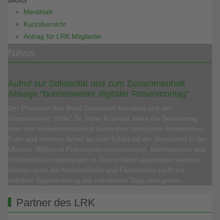
ARAG
Merkblatt
Kurzübersicht
Antrag für LRK Mitglieder
News
Aufruf zur Solidarität und zum Zusammenhalt
Absage “bundesweiter digitaler Rosenmontag“
Der Präsident des Bund Deutscher Karneval und der
Vizepräsident “Mitte“ Dr. Peter Krawietz teilen die Bestürzung
über den Völkerrechtsbruch durch den russischen Präsidenten
Putin und nehmen Anteil an dem Schicksal der Menschen in der
Ukraine. Während Friedensdemonstrationen, Mahnwachen und
Solidaritätskundgebungen in Deutschland abgehalten werden,
können auch die Karnevalisten und Fastnachter nicht zur
üblichen Tagesordnung der närrischen Tage übergehen.
Partner des LRK