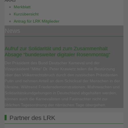
ARAG
Merkblatt
Kurzübersicht
Antrag für LRK Mitglieder
News
Aufruf zur Solidarität und zum Zusammenhalt
Absage “bundesweiter digitaler Rosenmontag“
Der Präsident des Bund Deutscher Karneval und der
Vizepräsident “Mitte“ Dr. Peter Krawietz teilen die Bestürzung
über den Völkerrechtsbruch durch den russischen Präsidenten
Putin und nehmen Anteil an dem Schicksal der Menschen in der
Ukraine. Während Friedensdemonstrationen, Mahnwachen und
Solidaritätskundgebungen in Deutschland abgehalten werden,
können auch die Karnevalisten und Fastnachter nicht zur
üblichen Tagesordnung der närrischen Tage übergehen.
Partner des LRK