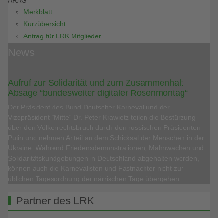
ARAG
Merkblatt
Kurzübersicht
Antrag für LRK Mitglieder
News
Aufruf zur Solidarität und zum Zusammenhalt
Absage “bundesweiter digitaler Rosenmontag“
Der Präsident des Bund Deutscher Karneval und der
Vizepräsident “Mitte“ Dr. Peter Krawietz teilen die Bestürzung
über den Völkerrechtsbruch durch den russischen Präsidenten
Putin und nehmen Anteil an dem Schicksal der Menschen in der
Ukraine. Während Friedensdemonstrationen, Mahnwachen und
Solidaritätskundgebungen in Deutschland abgehalten werden,
können auch die Karnevalisten und Fastnachter nicht zur
üblichen Tagesordnung der närrischen Tage übergehen.
Partner des LRK