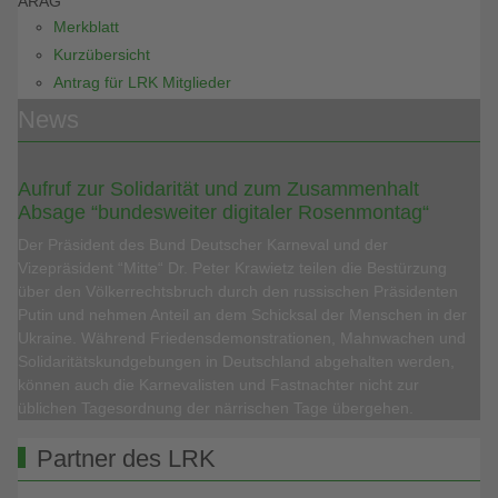
ARAG
Merkblatt
Kurzübersicht
Antrag für LRK Mitglieder
News
Aufruf zur Solidarität und zum Zusammenhalt
Absage “bundesweiter digitaler Rosenmontag“
Der Präsident des Bund Deutscher Karneval und der
Vizepräsident “Mitte“ Dr. Peter Krawietz teilen die Bestürzung
über den Völkerrechtsbruch durch den russischen Präsidenten
Putin und nehmen Anteil an dem Schicksal der Menschen in der
Ukraine. Während Friedensdemonstrationen, Mahnwachen und
Solidaritätskundgebungen in Deutschland abgehalten werden,
können auch die Karnevalisten und Fastnachter nicht zur
üblichen Tagesordnung der närrischen Tage übergehen.
Partner des LRK